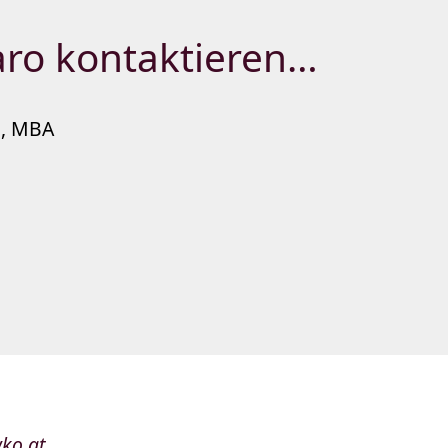
taro kontaktieren…
o, MBA
ko.at